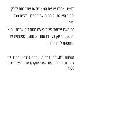
דמיינו אתכם או את המאושר/ת שבחרתם לפנק
סביב השולחן פותחים את הסטנד ונהנים מכל
ביס!
זה מארז שנועד לשיתוף עם הסובבים אתכם, והוא
מתאים בדיוק כקינוח אחרי ארוחה משפחתית או
כתוספת ליד הקפה.
מתאים לימי הולדת, למפגשים משפחתיים,
הזמנות למשלוח בתחומי נתניה-גדרה יימסרו יום
למחרת. הזמנות לימי שישי יתקבלו עד חמישי בשעה
להערכת עובדים, לפינוק ספקים ולקוחות.
14:00
המארזים מתאימים גם ליולדת או לביקורי חולים
וכמובן גם להורים ולבני ובנות זוג.
תהיו חברים:
הסיפור שלנו
צורה: עגולמספר קומות: 2מספר אורחים: עד 6
משלוחים/איסוף עצמי
אורחיםמספר מאפים אישיים: 26-28
כשרות
Info@sweetstand.co.il
מה יש במארז?