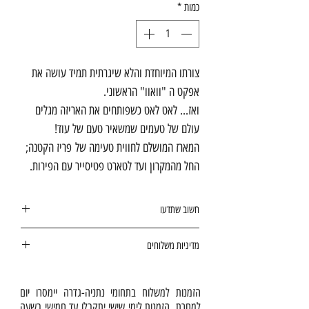
כמות
*
צורתו המיוחדת והלא שיגרתית תמיד עושה את
אפקט ה "וואוו" הראשוני.
ואז... לאט לאט כשפותחים את האריזה מגלים
עולם של טעמים שמשאיר טעם של עוד!
המארז המושלם לחווית טעימה של פריז הקטנה;
החל מהמקרון ועד לטארט פטיסייר עם הפירות.
מתאים לימי הולדת, למפגשים משפחתיים,
חשוב שתדעו
להערכת עובדים, לפינוק ספקים ולקוחות.
ניתן לשמור את הקינוחים בקירור
עד 3 ימים
המארזים מתאימים גם ליולדת או לביקורי חולים
מדיניות משלוחים
למרות שמניסיוננו תסיימו אותם הרבה קודם
וכמובן גם להורים ולבני ובנות זוג.
אנחנו אופים את היצירות שלנו ב
כל בוקר
:)
מחדש
בהתאם להזמנות שנתקבלו יום קודם.
האפיה שלנו היא יומיומית, לכן תמהיל
הזמנות למשלוח בתחומי נתניה-גדרה יימסרו יום
צורה:
מרובע
למחרת. הזמנות לימי שישי יתקבלו עד חמישי בשעה