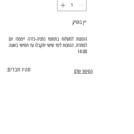
יין בוטיק
הזמנות למשלוח בתחומי נתניה-גדרה יימסרו יום
למחרת. הזמנות לימי שישי יתקבלו עד חמישי בשעה
14:00
תהיו חברים:
הסיפור שלנו
משלוחים/איסוף עצמי
כשרות
Info@sweetstand.co.il
052-367-8787
יצירת קשר
הצטרפו לניוזלטר שלנו