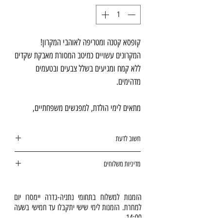
קופסא קטנה ומטריפה לאוהבי המקרון!
המקרונים עשויים כמיטב המסורת מאבקת שקדים
ללא קמח ומגיעים בשלל צבעים ובטעמים
מדהימים.
מתאים לימי הולדת, למפגשים משפחתיים,
להערכת עובדים, לפינוק ספקים ולקוחות.
המארזים מתאימים גם ליולדת או לביקורי חולים
חשוב לדעת
וכמובן גם להורים ולבני ובנות זוג.
אפשר לשמור בקירור
עד
3
ימים
,
אבל מניסיוננו
מדיניות משלוחים
תסיימו אותם הרבה קודם
:)
מה בקופסא:
אנחנו אופים את היצירות שלנו ב
כל בוקר
16 מקרונים צבעוניים.
מחדש
בהתאם להזמנות שנתקבלו יום קודם.
הזמנות למשלוח בתחומי נתניה-גדרה יימסרו יום
למחרת. הזמנות לימי שישי יתקבלו עד חמישי בשעה
כדי שאתם והאורחים שלכם תהנו מהאיכות
14:00