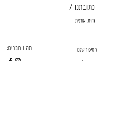
כתובתנו /
הזית, אורנית
תהיו חברים:
הסיפור שלנו
משלוחים/איסוף עצמי
כשרות
Info@sweetstand.co.il
052-367-8787
יצירת קשר
הצטרפו לניוזלטר שלנו
להרשמה עכשיו