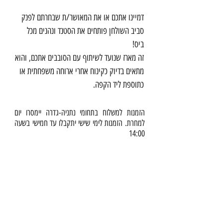
דמיינו אתכם או את המאושר/ת שבחרתם לפנק
סביב השולחן פותחים את הסטנד ונהנים מכל
ביס!
זה מארז שנועד לשיתוף עם הסובבים אתכם, והוא
מתאים בדיוק כקינוח אחרי ארוחה משפחתית או
כתוספת ליד הקפה.
מתאים לימי הולדת, למפגשים משפחתיים,
הזמנות למשלוח בתחומי נתניה-גדרה יימסרו יום
למחרת. הזמנות לימי שישי יתקבלו עד חמישי בשעה
להערכת עובדים, לפינוק ספקים ולקוחות.
14:00
המארזים מתאימים גם ליולדת או לביקורי חולים
וכמובן גם להורים ולבני ובנות זוג.
תהיו חברים:
הסיפור שלנו
צורה: עגולמספר קומות: 2מספר אורחים: עד 6
משלוחים/איסוף עצמי
אורחיםמספר מאפים אישיים: 26-28
כשרות
Info@sweetstand.co.il
מה יש במארז?